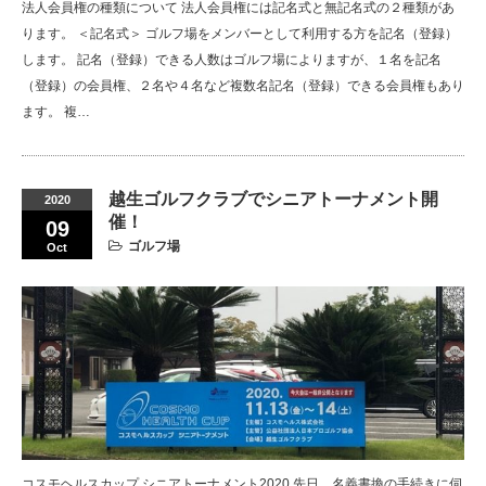
法人会員権の種類について 法人会員権には記名式と無記名式の２種類があ
ります。 ＜記名式＞ ゴルフ場をメンバーとして利用する方を記名（登録）
します。 記名（登録）できる人数はゴルフ場によりますが、１名を記名
（登録）の会員権、２名や４名など複数名記名（登録）できる会員権もあり
ます。 複…
越生ゴルフクラブでシニアトーナメント開
2020
催！
09
ゴルフ場
Oct
コスモヘルスカップ シニアトーナメント2020 先日、名義書換の手続きに伺