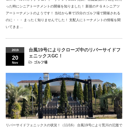
った時にシニアトーナメントの開催を知りました！ 新規のＰＧＡシニアツ
アートーナメントのようです！ 当社から車で15分のゴルフ場で開催される
のに・・・ まったく知りませんでした！ 支配人にトーナメントの情報を聞
いてきま…
台風19号によりクローズ中のリバーサイドフ
2019
ェニックスGC！
20
ゴルフ場
Nov
リバーサイドフェニックスの状況！（11/16） 台風19号により荒川の氾濫で