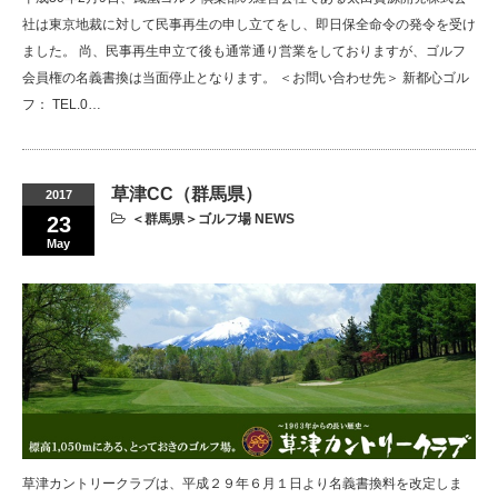
社は東京地裁に対して民事再生の申し立てをし、即日保全命令の発令を受け
ました。 尚、民事再生申立て後も通常通り営業をしておりますが、ゴルフ
会員権の名義書換は当面停止となります。 ＜お問い合わせ先＞ 新都心ゴル
フ： TEL.0…
草津CC（群馬県）
2017
＜群馬県＞ゴルフ場 NEWS
23
May
草津カントリークラブは、平成２９年６月１日より名義書換料を改定しま