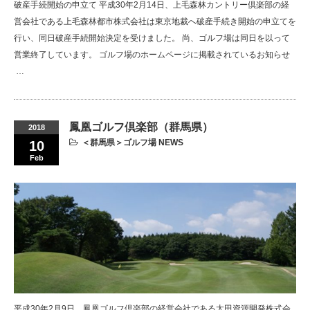
破産手続開始の申立て 平成30年2月14日、上毛森林カントリー倶楽部の経
営会社である上毛森林都市株式会社は東京地裁へ破産手続き開始の申立てを
行い、同日破産手続開始決定を受けました。 尚、ゴルフ場は同日を以って
営業終了しています。 ゴルフ場のホームページに掲載されているお知らせ
…
鳳凰ゴルフ倶楽部（群馬県）
2018
＜群馬県＞ゴルフ場 NEWS
10
Feb
平成30年2月9日、鳳凰ゴルフ倶楽部の経営会社である太田資源開発株式会