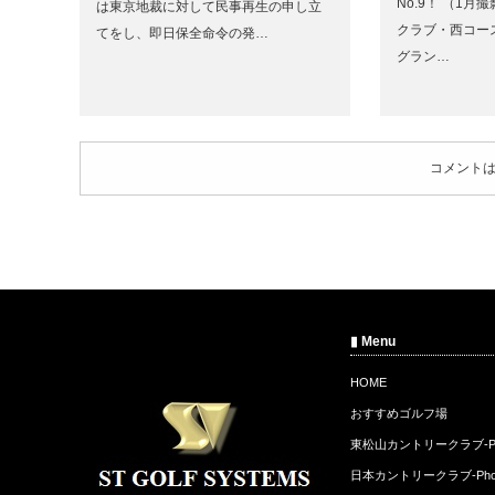
No.9！ （1月
は東京地裁に対して民事再生の申し立
クラブ・西コー
てをし、即日保全命令の発…
グラン…
コメント
▮ Menu
HOME
おすすめゴルフ場
東松山カントリークラブ-Ph
日本カントリークラブ-Pho