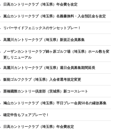
日高カントリークラブ（埼玉県）年会費を改定
嵐山カントリークラブ（埼玉県）名義書換料・入会預託金を改定
リバーサイドフェニックスのサンセットプレー！
高麗川カントリークラブ（埼玉県）新規正会員募集
ノーザンカントリークラブ錦ヶ原ゴルフ場（埼玉県）ホール数を変
更しリニューアル
高麗川カントリークラブ（埼玉県）週日会員募集期間延長
飯能ゴルフクラブ（埼玉県）入会者選考規定変更
栗橋國際カントリー倶楽部（茨城県）新コースレート
鳩山カントリークラブ（埼玉県）平日プレー会員50名の縁故募集
確定申告もフェアプレーで！
日高カントリークラブ（埼玉県）年会費改定