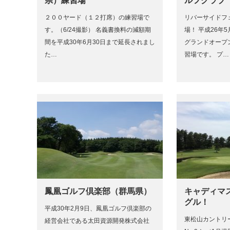
県）練習場
ルフクラブ
２００ヤード（１２打席）の練習場で
リバーサイドフ
す。（6/24撮影） 名義書換料の減額期
場！ 平成26年
間を平成30年6月30日まで延長されまし
グランドオープ
た…
習場です。 プ…
鳳凰ゴルフ倶楽部（群馬県）
キャディマ
グル！
平成30年2月9日、鳳凰ゴルフ倶楽部の
東松山カントリ
経営会社である太田資源開発株式会社