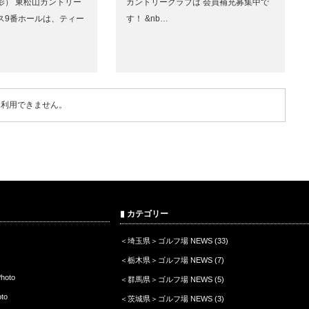
撮影） 東松山カントリー
カントリークラブは 会員補充募集中で
ス9番ホールは、ティー
す！ &nb…
は利用できません。
▮ カテゴリー
＜埼玉県＞ゴルフ場 NEWS
(33)
＜栃木県＞ゴルフ場 NEWS
(7)
oto
＜群馬県＞ゴルフ場 NEWS
(5)
to
＜茨城県＞ゴルフ場 NEWS
(3)