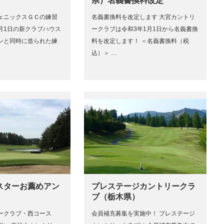
県）名義書換料改定
ェニックスＧＣの練習
名義書換料を改定します 大宮カントリ
5月1日の新クラブハウス
ークラブは令和3年1月1日から名義書換
ンと同時に造られた練
料を改定します！ ＜名義書換料（税
込）＞ …
スターお薦めアン
プレステージカントリークラ
ブ（栃木県）
ークラブ・西コース
会員補充募集を実施中！ プレステージ