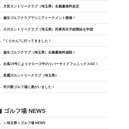
大宮カントリークラブ（埼玉県）名義書換料改定
越生ゴルフクラブでシニアトーナメント開催！
小川カントリークラブ（埼玉県）民事再生手続開始を申請
”くりかん”に行ってきました！
越生ゴルフクラブ（埼玉県）名義書換料減額！
台風19号によりクローズ中のリバーサイドフェニックスGC！
高麗川カントリークラブ（埼玉県）
河川敷ゴルフ場に鹿がいました！
▮ ゴルフ場 NEWS
＜埼玉県＞ゴルフ場 NEWS