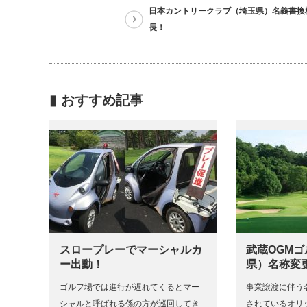
日本カントリークラブ（埼玉県）名義書換
長！
▮ おすすめ記事
スロープレーでマーシャルカ
武蔵OGM
ー出動！
県）名称変
ゴルフ場では進行が遅れてくるとマー
事業譲渡に伴う名
シャルと呼ばれる係の方が巡回してき
されているオリッ