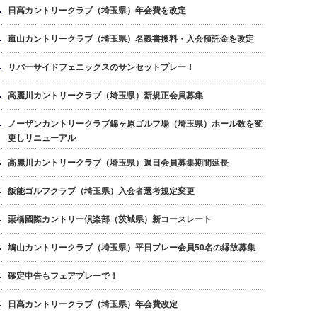
日高カントリークラブ（埼玉県）年会費を改定
嵐山カントリークラブ（埼玉県）名義書換料・入会預託金を改定
リバーサイドフェニックスのサンセットプレー！
高麗川カントリークラブ（埼玉県）新規正会員募集
ノーザンカントリークラブ錦ヶ原ゴルフ場（埼玉県）ホール数を変
更しリニューアル
高麗川カントリークラブ（埼玉県）週日会員募集期間延長
飯能ゴルフクラブ（埼玉県）入会者選考規定変更
栗橋國際カントリー倶楽部（茨城県）新コースレート
鳩山カントリークラブ（埼玉県）平日プレー会員50名の縁故募集
確定申告もフェアプレーで！
日高カントリークラブ（埼玉県）年会費改定