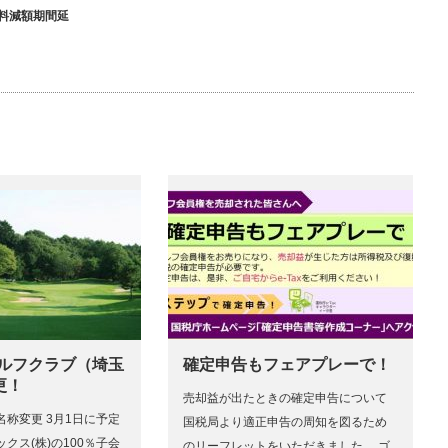
料減額期間延
ゴルフクラブ（埼玉
確定申告もフェアプレーで！
更！
売却益が出たときの確定申告について
称変更 3月1日に予定
国税局より適正申告の周知を図るため
クス(株)の100％子会
のリーフレットをいただきました。 ゴ