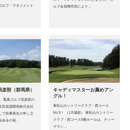
ゴルフ・マネジメント
ルフ会員権売却により…
倶楽部（群馬県）
キャディマスターお薦めアン
グル！
日、鳳凰ゴルフ倶楽部の
東松山カントリークラブ・西コース
太田資源開発株式会社
No.9！ （1月撮影） 東松山カントリー
して民事再生の申し立
クラブ・西コース9番ホールは、ティー
全命令の発…
グラン…