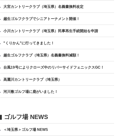
大宮カントリークラブ（埼玉県）名義書換料改定
越生ゴルフクラブでシニアトーナメント開催！
小川カントリークラブ（埼玉県）民事再生手続開始を申請
”くりかん”に行ってきました！
越生ゴルフクラブ（埼玉県）名義書換料減額！
台風19号によりクローズ中のリバーサイドフェニックスGC！
高麗川カントリークラブ（埼玉県）
河川敷ゴルフ場に鹿がいました！
▮ ゴルフ場 NEWS
＜埼玉県＞ゴルフ場 NEWS